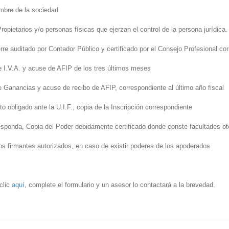
ombre de la sociedad
Propietarios y/o personas físicas que ejerzan el control de la persona jurídica.
rre auditado por Contador Público y certificado por el Consejo Profesional co
e I.V.A. y acuse de AFIP de los tres últimos meses
e Ganancias y acuse de recibo de AFIP, correspondiente al último año fiscal
to obligado ante la U.I.F., copia de la Inscripción correspondiente
esponda, Copia del Poder debidamente certificado donde conste facultades o
los firmantes autorizados, en caso de existir poderes de los apoderados
clic
aquí
, complete el formulario y un asesor lo contactará a la brevedad.