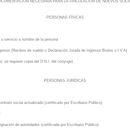
OCUMENTACIÓN NECESARIA PARA LA VINCULACIÓN DE NUEVOS SOCI
PERSONAS FÍSICAS
 o servicio a nombre de la persona
resos (Recibos de sueldo o Declaración Jurada de Ingresos Brutos o I.V.A)
o: se requiere copia del D.N.I. del conyuge)
PERSONAS JURÍDICAS
contrato social actualizado (certificado por Escribano Público)
T.
ignación de autoridades (certificada por Escribano Público)