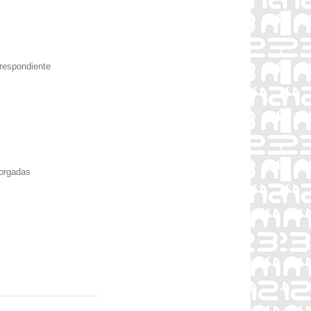
rrespondiente
torgadas